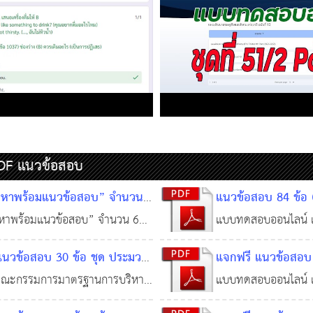
PDF แนวข้อสอบ
ื้อหาพร้อมแนวข้อสอบ” จำนวน
แนวข้อสอบ 84 ข้อ 
ะเบียบกระทรวงมหาดไทย ว่าด้วย
ราชกฤษฎีกาว่าด้วยห
้อหาพร้อมแนวข้อสอบ” จำนวน 60
แบบทดสอบออนไลน์ แ
งบประมาณขององค์กรปกครอง
บริหารกิจการบ้านเมื
ียบกระทรวงมหาดไทย ว่าด้วยวิธี
(แจกฟรี) ชุด พระราช
แนวข้อสอบ 30 ข้อ ชุด ประมวล
แจกฟรี แนวข้อสอบ 
ถิ่น พ.ศ. 2563
ะมาณขององค์กรปกครองส่วนท้อง
เกณฑ์และวิธีการบริหา
15 พ.ย. 2568
09 ต.ค. 2567
พนักงานส่วนท้องถิ่น (ประกาศ
บัญญัติองค์การบริหา
ณะกรรมการมาตรฐานการบริหาร
แบบทดสอบออนไลน์ แ
 2563
พ.ศ. 2546
1,273
านุเบกษา 20 มกราคม 2565)
2540 และแก้ไขเพิ่มเต
่วนท้องถิ่น เรื่อง ประมวล
206 ข้อ ชุด พระราชบ