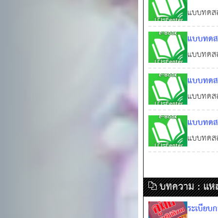
ประมวลจร
ฐาน" แล
แบบทดสอบ
ไวยากรณ์
06 พ.
แบบทดสอ
ทดสอบเสม
แบบทดสอบ
เสมือนจริ
แบบทดสอ
เนื้อหาหล
: Level 
แบบทดสอบ
Level 1]
แบบทดสอบ
พ.ศ. 254
แบบทดสอบ
81 ข้อ พ
2540 และส
เฉลย
บทความ : แหล่ง
ระเบียบก