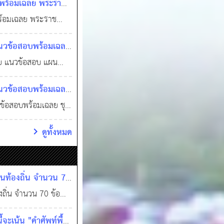
พร้อมเฉลย พระราช
0 และแก้ไขเพิ่มเติม
7
0
2,876
ะอาดและความเป็น
ร้อมเฉลย พระราช
2
บ้านเมือง พ.ศ.
ะอาดและความเป็น
แนวข้อสอบพร้อมเฉลย
ิม (ฉบับที่ 2) พ.ศ.
บ้านเมือง พ.ศ. 2535
ฒนาเศรษฐกิจและ
ย แนวข้อสอบ แผน
้อ พร้อมเฉลย
ับที่ 2) พ.ศ. 2560
25
ี่ 13 (ชุดติวสอบ 74
คมแห่งชาติ ฉบับที่
มเฉลย
,930
แนวข้อสอบพร้อมเฉลย
26 ส.ค. 2567
0
บทดสอบแนวข้อสอบ
วข้อสอบพร้อมเฉลย ชุด
นการปฏิบัติราชการ
บแนวข้อสอบ วิชา
ดูทั้งหมด
สอบองค์กรปกครอง
ปฏิบัติราชการ (กฏ
อพร้อมใบเกียรติบัตร)
ค์กรปกครองส่วนท้อง
ียรติบัตร)
0
2,632
วนท้องถิ่น จำนวน 70
ถิ่น จำนวน 70 ข้อ
ท้องถิ่น เรื่อง
จะเน้น "คำศัพท์พื้น