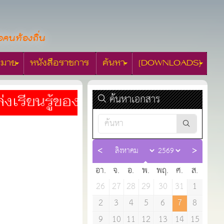
อคนท้องถิ่น
มาย
หนังสือราชการ
ค้นหา
[DOWNLOADS]
ค้นหาเอกสาร
ียนรู้ของคนท้องถิ่น***สนับสนุนเว็บ
อา.
จ.
อ.
พ.
พฤ.
ศ.
ส.
26
27
28
29
30
31
1
2
3
4
5
6
7
8
9
10
11
12
13
14
15