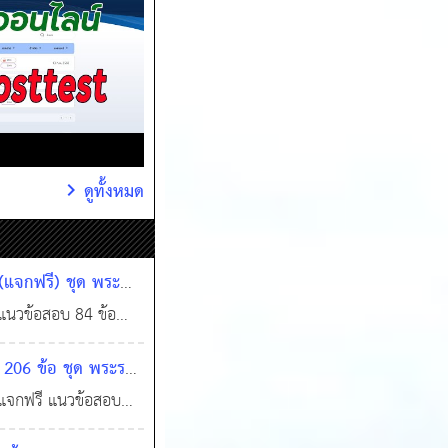
ดูทั้งหมด
(แจกฟรี) ชุด พระ
ลักเกณฑ์และวิธีการ
นวข้อสอบ 84 ข้อ
องที่ดี พ.ศ. 2546
กฤษฎีกาว่าด้วยหลัก
206 ข้อ ชุด พระราช
รกิจการบ้านเมืองที่ดี
0
5,347
รส่วนจังหวัด พ.ศ.
จกฟรี แนวข้อสอบ
ิม (ฉบับที่ 5) พ.ศ.
ัญญัติองค์การบริหาร