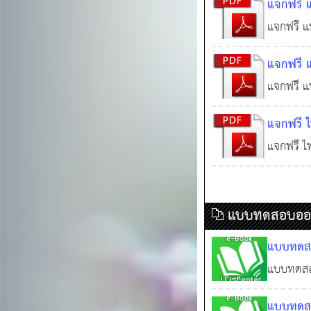
แจกฟรี 
จริยธรรม
08 ต.ค
พระราชบั
แจกฟรี แ
กิจจานุเ
พ.ศ.254
ราชบัญญั
แนวข้อสอ
แจกฟรี 
พ.ศ.254
พนักงานส
กระทรวงม
แจกฟรี แ
เบกษา 2
ประมาณข
กระทรวงม
แจกฟรี 
พ.ศ. 25
ประมาณขอ
ชุดที่ 2
แจกฟรี ไ
พ.ศ. 256
บัญญัติก
ที่ 29 V
หรือผู้บร
เลือกตั้ง
สอบ 114
แบบทดสอบออนไ
ถิ่น พ.ศ.
เฉลย)
2566
แบบทดสอบ
ข้อ พร้อ
แบบทดสอบ
พร้อมเฉล
แบบทดสอบ