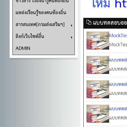
ใหม่
ht
ข่าวสาร เรื่องน่ารู้คนท้องถิ่น
แหล่งเรียนรู้ของคนท้องถิ่น
แบบทดสอบออ
สารสนเทศ[กรมส่งเสริมฯ]
MockTes
ลิงก์เว็บไซต์อื่น
ครอบคลุม
MockTest
ADMIN
ปฏิบัติร
คณิตศาสต
แบบทดสอ
(กฎหมาย
พร้อมเฉ
แบบทดสอบ
เฉลยและอธ
แบบทดสอ
สนทนา (C
แบบทดสอบ
12 ธ.ค
หลักสูตร
แบบทดสอ
ไวยากรณ์
เฉลยและ
แบบทดสอบ