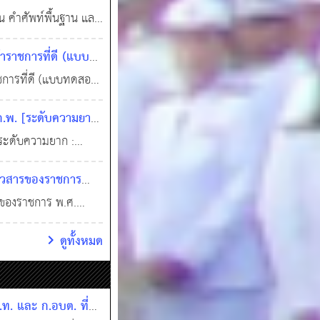
 60 ข้อ พร้อมเฉลย
น คำศัพท์พื้นฐาน และ
ราชการที่ดี (แบบ
การที่ดี (แบบทดสอบ
0
392
าราชการที่ดีครอบคลุม
ก.พ. [ระดับความยาก
้
ระดับความยาก :
่าวสารของราชการ
) พ.ศ. 2562 จำนวน
รของราชการ พ.ศ.
2 จำนวน 81 ข้อ พร้อม
ดูทั้งหมด
ท. และ ก.อบต. ที่