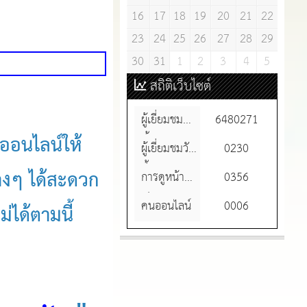
16
17
18
19
20
21
22
23
24
25
26
27
28
29
30
31
1
2
3
4
5
ช้งานระบบ...]
สถิติเว็บไซต์
ผู้เยี่ยมชม
6480271
อนไลน์ให้
ทั้งหมด
ผู้เยี่ยมชมวัน
0230
นี้
งๆ ได้สะดวก
การดูหน้า
0356
เว็บ
คนออนไลน์
0006
่ได้ตามนี้