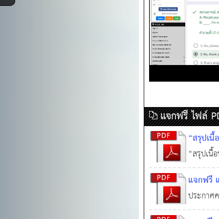
แจกฟรี ไฟล์ 
“สรุปเน
60 ข้อ ร
“สรุปเนื
วิธีการ
ข้อ ระเบ
แจกฟรี 
ส่วนท้อง
การงบปร
จริยธรรม
ประกาศค
ถิ่น พ.ศ.
0
ราชกิจจ
งานบุคคลส