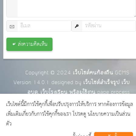
ส่งความคิดเห็น
Copyright © 2024
เว็บไซต์คนท้องถิ่น
GCMS
Version 14.0.1 designed by
เว็บไซต์สำเร็จรูป เว็บ
อบต. เว็บโรงเรียน พร้อมใช้งาน
page process
0.0322
วินาที (
15
quries.)
เว็บไซต์นี้มีการใช้คุกกี้เพื่อปรับปรุงการให้บริการ หากต้องการข้อมูล
เพิ่มเติมเกี่ยวกับการใช้คุกกี้ของเรา โปรดดู
นโยบายความเป็นส่วน
ตัว