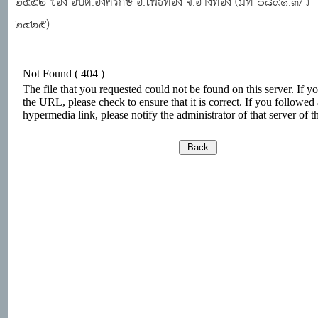
๒๕๕๒ ของ อบต.องครักษ์ อ.โพธิ์ทอง จ.อ่างทอง (มท ๐๘๙๑.๓/ว
๒๔๒๕)