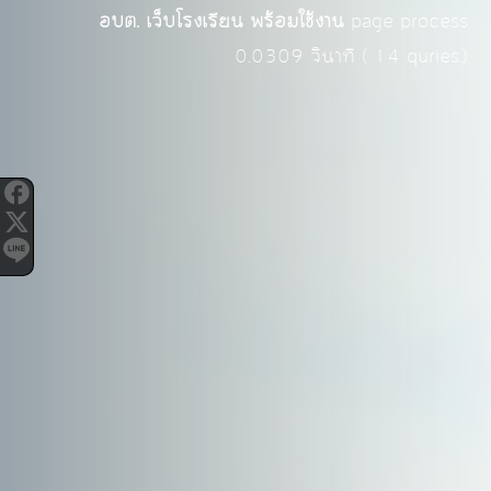
อบต. เว็บโรงเรียน พร้อมใช้งาน
page process
0.0309
วินาที (
14
quries.)