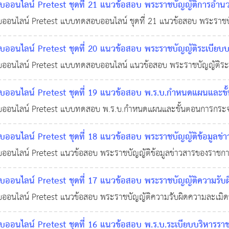
ออนไลน์ Pretest ชุดที่ 21 แนวข้อสอบ พระราชบัญญัติการอำ
แจกฟรี!)
อนไลน์ Pretest แบบทดสอบออนไลน์ ชุดที่ 21 แนวข้อสอบ พระรา
13 ก.ย. 2564
0
6,542
. 2558 (ชุดแจกฟรี!) #แนวข้อสอบท้องถิ่นฟรี ! #ทำแบบทดสอบฟรี!!! #ข
อนไลน์ Pretest ชุดที่ 20 แนวข้อสอบ พระราชบัญญัติระเบียบบริ
ัตร)
อนไลน์ Pretest แบบทดสอบออนไลน์ แนวข้อสอบ พระราชบัญญัติระเบีย
13 ก.ย. 2564
0
6,827
ยรติบัตร) #แนวข้อสอบท้องถิ่นฟรี ! #ทำแบบทดสอบฟรี!!! #ข้อสอบท้องถิ่
อนไลน์ Pretest ชุดที่ 19 แนวข้อสอบ พ.ร.บ.กำหนดแผนและขั้
( ชุดแจกฟรี! 20 ข้อ )
อนไลน์ Pretest แบบทดสอบ พ.ร.บ.กำหนดแผนและขั้นตอนการกระจาย
13 ก.ย. 2564
0
5,109
ถิ่นฟรี ! #ทำแบบทดสอบฟรี!!! #ข้อสอบท้องถิ่นฟรี !!! #สอบบรรจุท้องถิ
อนไลน์ Pretest ชุดที่ 18 แนวข้อสอบ พระราชบัญญัติข้อมูลข่าว
นไลน์ Pretest แนวข้อสอบ พระราชบัญญัติข้อมูลข่าวสารของราชการ 
3 ก.ย. 2564
0
15,900
 ! #ทำแบบทดสอบฟรี!!! #ข้อสอบท้องถิ่นฟรี !!! #สอบบรรจุท้องถิ่น
อนไลน์ Pretest ชุดที่ 17 แนวข้อสอบ พระราชบัญญัติความรับผิด
ัตร)
นไลน์ Pretest แนวข้อสอบ พระราชบัญญัติความรับผิดความละเมิดของเ
13 ก.ย. 2564
0
18,277
ท้องถิ่นฟรี ! #ทำแบบทดสอบฟรี!!! #ข้อสอบท้องถิ่นฟรี !!! #สอบบรรจุท
อนไลน์ Pretest ชุดที่ 16 แนวข้อสอบ พ.ร.บ.ระเบียบบริหารราชก