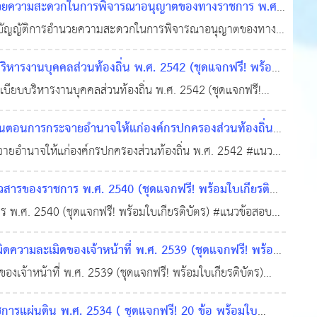
นวยความสะดวกในการพิจารณาอนุญาตของทางราชการ พ.ศ.
ชบัญญัติการอำนวยความสะดวกในการพิจารณาอนุญาตของทาง
้อสอบท้องถิ่นฟรี !!! #สอบบรรจุท้องถิ่น
หารงานบุคคลส่วนท้องถิ่น พ.ศ. 2542 (ชุดแจกฟรี! พร้อม
บบริหารงานบุคคลส่วนท้องถิ่น พ.ศ. 2542 (ชุดแจกฟรี!
นฟรี !!! #สอบบรรจุท้องถิ่น
นตอนการกระจายอำนาจให้แก่องค์กรปกครองส่วนท้องถิ่น
อำนาจให้แก่องค์กรปกครองส่วนท้องถิ่น พ.ศ. 2542 #แนว
่น
สารของราชการ พ.ศ. 2540 (ชุดแจกฟรี! พร้อมใบเกียรติ
พ.ศ. 2540 (ชุดแจกฟรี! พร้อมใบเกียรติบัตร) #แนวข้อสอบ
ความละเมิดของเจ้าหน้าที่ พ.ศ. 2539 (ชุดแจกฟรี! พร้อม
จ้าหน้าที่ พ.ศ. 2539 (ชุดแจกฟรี! พร้อมใบเกียรติบัตร)
้องถิ่น
ารแผ่นดิน พ.ศ. 2534 ( ชุดแจกฟรี! 20 ข้อ พร้อมใบ