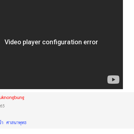
uknongbung
565
้า
ศาสนาพุทธ