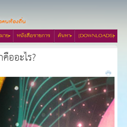
อคนท้องถิ่น
มาย
หนังสือราชการ
ค้นหา
[DOWNLOADS]
กคืออะไร?