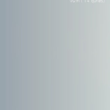
วินาที (
14
quries.)