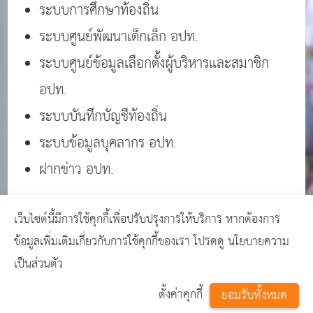
ระบบการศึกษาท้องถิ่น
ระบบศูนย์พัฒนาเด็กเล็ก อปท.
ระบบศูนย์ข้อมูลเลือกตั้งผู้บริหารและสมาชิก
อปท.
ระบบบันทึกบัญชีท้องถิ่น
ระบบข้อมูลบุคลากร อปท.
ฝากข่าว อปท.
เว็บไซต์นี้มีการใช้คุกกี้เพื่อปรับปรุงการให้บริการ หากต้องการ
Copyright © 2024
เว็บไซต์คนท้องถิ่น
GCMS
ข้อมูลเพิ่มเติมเกี่ยวกับการใช้คุกกี้ของเรา โปรดดู
นโยบายความ
Version 14.0.1 designed by
เว็บไซต์สำเร็จรูป เว็บ
เป็นส่วนตัว
อบต. เว็บโรงเรียน พร้อมใช้งาน
page process
ตั้งค่าคุกกี้
ยอมรับทั้งหมด
0.0217
วินาที (
14
quries.)