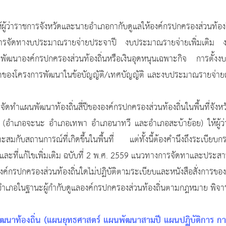
ังหวัดและนายอำเภอกากับดูแลให้องค์กรปกครองส่วนท้องถิ่นดา
อบในการจัดทางบประมาณรายจ่ายประจาปี งบประมาณรายจ่ายเพิ่มเ
อพัฒนาองค์กรปกครองส่วนท้องถิ่นหรือเงินอุดหนุนเฉพาะกิจ การตั้งง
ของโครงการพัฒนาในข้อบัญญัติ/เทศบัญญัติ และงบประมาณรายจ่ายดัง
ท้องถิ่นสี่ปีขององค์กรปกครองส่วนท้องถิ่นในพื้นที่จังหวัด
(อำเภอจะนะ อำเภอเทพา อำเภอนาทวี และอำเภอสะบ้าย้อย) ให้ผู้ว่า
สมกับสถานการณ์ที่เกิดขึ้นในพื้นที่ แต่ทั้งนี้ต้องคำนึงถึงระเ
8 และที่แก้ไขเพิ่มเติม ฉบับที่ 2 พ.ศ. 2559 แนวทางการจัดทาและปร
้องถิ่นใดไม่ปฏิบัติตามระเบียบและหนังสือสั่งการของกระทรวง
เภอในฐานะผู้กำกับดูแลองค์กรปกครองส่วนท้องถิ่นตามกฎหมาย พิจารณา
พัฒนาท้องถิ่น (แผนยุทธศาสตร์ แผนพัฒนาสามปี แผนปฏิบัติการ ก