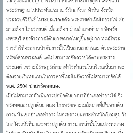
ในฤดูร้อนเกือบทุกปี พระบาทสมเด็จพระเจ้าอยู่หัว เสด็จแปร
พระราชฐาน ไปประทับแรม ณ วังไกลกังวล หัวหิน จังหวัด
ประจวบคีรีขันธ์ ในระยะแรกเสด็จ พระราชดำเนินโดยรถไฟ ต่อ
มาเสด็จฯ โดยรถยนต์ เมื่อเสด็จฯ ผ่านอำเภอท่ายาง จังหวัด
เพชรบุรี สองข้างทางมีต้นยางขนาดใหญ่ขึ้นอยู่มาก ทรงมีพระ
ราชดำริที่จะสงวนป่าต้นยางนี้ไว้เป็นสวนสาธารณะ ด้วยพระราช
ทรัพย์ส่วนพระองค์ แต่ไม่ สามารถจัดถวายได้ตามพระราช
ประสงค์ เพราะมีราษฎรเข้ามาทำไร่ทำสวนในบริเวณนั้นมากจะ
ต้องจ่ายเงินทดแทนในการหาที่ใหม่ในอัตราที่ไม่สามารถจัดได้
พ.ศ. 2504 ป่าสาธิตทดลอง
เมื่อไม่สามารถดำเนินการปกปักต้นยางนาที่อำเภอท่ายางได้ จึง
ทรงทดลองปลูกต้นยางเอง โดยทรงเพาะเมล็ดยางที่เก็บจากต้น
ยางนาในเขตอำเภอท่ายาง ในกระถางบนพระตำหนักเปี่ยมสุข วัง
ไกลกังวลหัวหิน และทรงปลูกต้น ยางนาเหล่านั้นในแปลงทดลอง