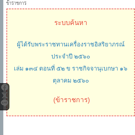
ข้าราชการ
ระบบค้นหา
ผู้ได้รับพระราชทานเครื่องราชอิสริยาภรณ์
ประจำปี ๒๕๖๐
เล่ม ๑๓๔ ตอนที่ ๕๒ ข ราชกิจจานุเบกษา ๑๖
ตุลาคม ๒๕๖๐
(ข้าราชการ)