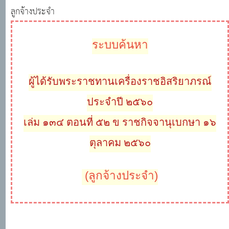
ลูกจ้างประจำ
ระบบค้นหา
ผู้ได้รับพระราชทานเครื่องราชอิสริยาภรณ์
ประจำปี ๒๕๖๐
เล่ม ๑๓๔ ตอนที่ ๕๒ ข ราชกิจจานุเบกษา ๑๖
ตุลาคม ๒๕๖๐
(ลูกจ้างประจำ)