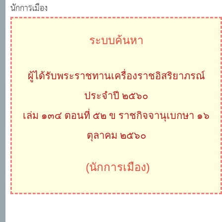
นักการเมือง
ระบบค้นหา
ผู้ได้รับพระราชทานเครื่องราชอิสริยาภรณ์
ประจำปี ๒๕๖๐
เล่ม ๑๓๔ ตอนที่ ๕๒ ข ราชกิจจานุเบกษา ๑๖
ตุลาคม ๒๕๖๐
(นักการเมือง)