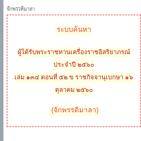
จักพรรดิมาลา
ระบบค้นหา
ผู้ได้รับพระราชทานเครื่องราชอิสริยาภรณ์
ประจำปี ๒๕๖๐
เล่ม ๑๓๔ ตอนที่ ๕๒ ข ราชกิจจานุเบกษา ๑๖
ตุลาคม ๒๕๖๐
(จักพรรดิมาลา)