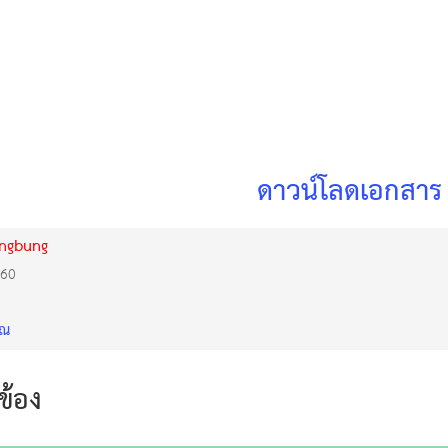
ดาวน์โลดเอกสาร
ongbung
560
าณ
วข้อง