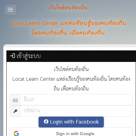
เว็บไซต์คนท้องถิ่น
Local Learn Center แหล่งเรียนรู้ของคนท้องถิ่น
โดยคนท้องถิ่น เพื่อคนท้องถิ่น
เข้าสู่ระบบ
เว็บไซต์คนท้องถิ่น
Local Learn Center แหล่งเรียนรู้ของคนท้องถิ่น โดยคนท้อง
ถิ่น เพื่อคนท้องถิ่น
Login with Facebook
Sign in with Google