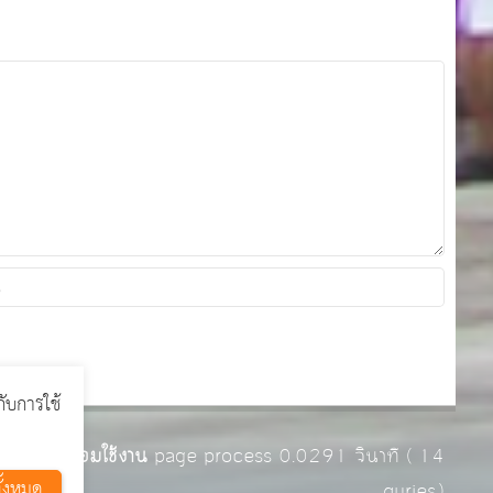
กับการใช้
รงเรียน พร้อมใช้งาน
page process
0.0291
วินาที (
14
ั้งหมด
quries.)