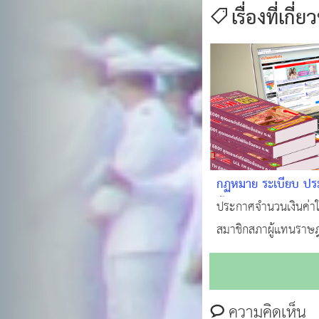
เรื่องที่เกี่ย
กฏหมาย ระเบียบ ประ
ตั้งสมาชิกสภาผู้แท
ประกาศจำนวนเงินค่าใช
สมาชิกสภาผู้แทนราษ
ประเภทของค่าใช้จ่ายใน
แทนราษฎร พ.ศ.2561
วิธีการจัดทำ สถานที่ป
ความคิดเห็น