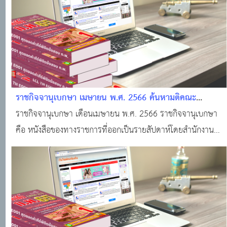
ราชกิจจานุเบกษา เมษายน พ.ศ. 2566 ค้นหามติคณะ
รัฐมนตรี · ราชกิจจานุเบกษา · ระบบงานทะเบียนฐานันดร ·
ราชกิจจานุเบกษา เดือนเมษายน พ.ศ. 2566 ราชกิจจานุเบกษา
ศูนย์บริการข้อมูลมติคณะรัฐมนตรี
คือ หนังสือของทางราชการที่ออกเป็นรายสัปดาห์โดยสำนักงาน
ราชกิจจานุเบกษา สำนักงานเลขาธิการคณะรัฐมนตรี สำหรับลง
ประกาศเกี่ยวกับกฎหมาย กฎ ระเบียบ ข้อบังคับ ตลอดจน
ประกาศของกระทรวง ทบวง กรมต่างๆ