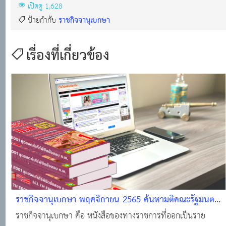
เปิดดู 1,628
ราชกิจจานุเบกษา
ป้ายกำกับ
เรื่องที่เกี่ยวข้อง
ราชกิจจานุเบกษา พฤศจิกายน 2565 ค้นหามติคณะรัฐมนตรี
· ราชกิจจานุเบกษา · ระบบงานทะเบียนฐานันดร · ศูนย์
ราชกิจจานุเบกษา คือ หนังสือของทางราชการที่ออกเป็นราย