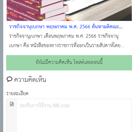
ราชกิจจานุเบกษา พฤษภาคม พ.ศ. 2566 ค้นหามติคณะ
รัฐมนตรี · ราชกิจจานุเบกษา · ระบบงานทะเบียนฐานันดร ·
ราชกิจจานุเบกษา เดือนพฤษภาคม พ.ศ. 2566 ราชกิจจานุ
ศูนย์บริการข้อมูลมติคณะรัฐมนตรี
เบกษา คือ หนังสือของทางราชการที่ออกเป็นรายสัปดาห์โดย
สำนักงานราชกิจจานุเบกษา สำนักงานเลขาธิการคณะรัฐมนตรี
ยังไม่มีความคิดเห็น โพสต์เลยตอนนี้
สำหรับลงประกาศเกี่ยวกับกฎหมาย กฎ ระเบียบ ข้อบังคับ ตลอด
จนประกาศของกระทรวง ทบวง กรมต่างๆ
ความคิดเห็น
รายละเอียด