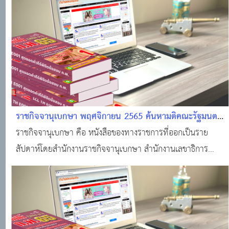
ราชกิจจานุเบกษา พฤศจิกายน 2565 ค้นหามติคณะรัฐมนตรี
· ราชกิจจานุเบกษา · ระบบงานทะเบียนฐานันดร · ศูนย์
ราชกิจจานุเบกษา คือ หนังสือของทางราชการที่ออกเป็นราย
บริการข้อมูลมติคณะรัฐมนตรี
สัปดาห์โดยสำนักงานราชกิจจานุเบกษา สำนักงานเลขาธิการ
คณะรัฐมนตรี สำหรับลงประกาศเกี่ยวกับกฎหมาย กฎ ระเบียบ
ข้อบังคับ ตลอดจนประกาศของกระทรวง ทบวง กรมต่างๆ