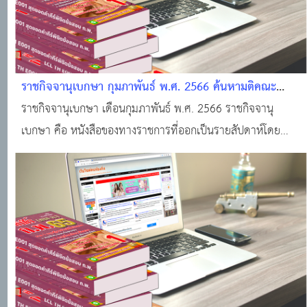
ราชกิจจานุเบกษา กุมภาพันธ์ พ.ศ. 2566 ค้นหามติคณะ
รัฐมนตรี · ราชกิจจานุเบกษา · ระบบงานทะเบียนฐานันดร ·
ราชกิจจานุเบกษา เดือนกุมภาพันธ์ พ.ศ. 2566 ราชกิจจานุ
ศูนย์บริการข้อมูลมติคณะรัฐมนตรี
เบกษา คือ หนังสือของทางราชการที่ออกเป็นรายสัปดาห์โดย
สำนักงานราชกิจจานุเบกษา สำนักงานเลขาธิการคณะรัฐมนตรี
สำหรับลงประกาศเกี่ยวกับกฎหมาย กฎ ระเบียบ ข้อบังคับ ตลอด
จนประกาศของกระทรวง ทบวง กรมต่างๆ