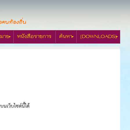
อคนท้องถิ่น
มาย
หนังสือราชการ
ค้นหา
[DOWNLOADS]
บนเว็บไซต์นี้ได้