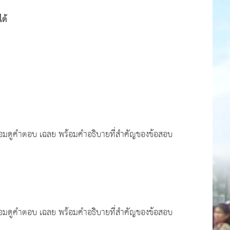
ได้
มดูคำตอบ เฉลย พร้อมคำอธิบายที่สำคัญของข้อสอบ
มดูคำตอบ เฉลย พร้อมคำอธิบายที่สำคัญของข้อสอบ