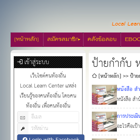
Local Lear
[หน้าหลัก]
สมัครสมาชิก
คลังข้อสอบ
EBO
ป้ายกำกับ 
เข้าสู่ระบบ
เว็บไซต์คนท้องถิ่น
[หน้าหลัก]
ป้าย
Local Learn Center แหล่ง
หนังสือ ส
เรียนรู้ของคนท้องถิ่น โดยคน
เลือกและก
หนังสือ สำ
ท้องถิ่น เพื่อคนท้องถิ่น
การคัดเลือ
0
8
การประเม
อะไรคือเป้
หมายในการ