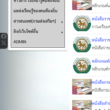
ข่าวสาร เรื่องน่ารู้คนท้องถิ่น
หลักเกณฑ์แ
แหล่งเรียนรู้ของคนท้องถิ่น
พ ศ 2551
หนังสือรา
สารสนเทศ[กรมส่งเสริมฯ]
การเตรียมค
ลิงก์เว็บไซต์อื่น
หนังสือรา
ADMIN
หนังสือราช
หลักเกณฑ์
หลักเกณฑ์ก
หนังสือกรม
หนังสือกรม
ก.ย. 2565
กรรมการวิน
หนังสือสำ