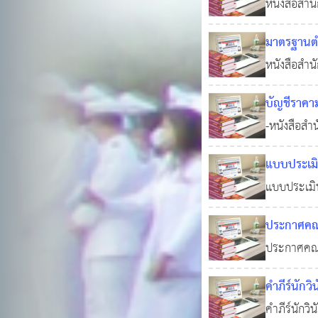
หนังสือสำน
มาตรฐานกำ
มาตรฐานตำ
การลดระย
หนังสือสำน
อาวุโส) 41
บัญชีราคา
-หนังสือสำ
ข้าราชการ 
แบบประเมิ
แบบประเมิ
0
6
ด้านที่ 2 
ประกาศคณะ
ทางการศึก
ประกาศคณะ
ศึกษาองค์ก
2565
0
คำภีร์นักวิ
คำภีร์นักว