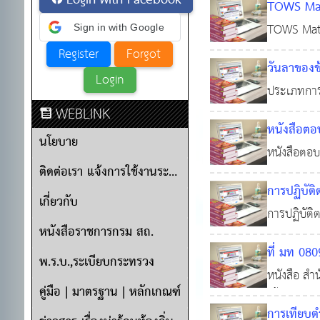
Login with Facebook
TOWS Mat
TOWS Matri
0
2
Sign in with Google
Threats) 
วันลาของข
ยุทธ์ที่เ
เช่น ลาป่
ประเภทการล
WEBLINK
วัน) 5 ลาอ
หนังสือตอ
นโยบาย
หนังสือตอบ
ติดต่อเรา แจ้งการใช้งานระบบ
ในระดับท้องถ
การปฏิบัติ
เกี่ยวกับ
การปฏิบัติ
หนังสือราชการกรม สถ.
คำถามคำตอบ 
ที่ มท 080
พ.ร.บ.,ระเบียบกระทรวง
หนังสือ สํ
9,649
คู่มือ | มาตรฐาน | หลักเกณฑ์
เกื้อกูล (เ
การเทียบต