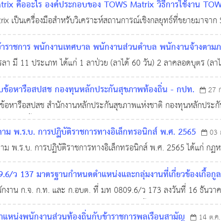
rix คืออะไร องค์ประกอบของ TOWS Matrix วิธีการใช้งาน TO
x เป็นเครื่องมือสำหรับวิเคราะห์สถานการณ์เชิงกลยุทธ์ที่ขยายมาจ
,750
โดยการใช้ TOWS Matrix เราสามารถนำจุดแข็งและจุดอ่อนขององค์กร
้าราชการ พนักงานเทศบาล พนักงานส่วนตำบล พนักงานจ้างตามภาร
วย ลากิจส่วนตัว ลาคลอดบุตร ลาพักผ่อน
า มี 11 ประเภท ได้แก่ 1 ลาป่วย (ลาได้ 60 วัน) 2 ลาคลอดบุตร (ลาได้ 
05 พ.ค. 2563
0
ุปสมบท หรือลาไปประกอบพิธีฮัจย์ (ลาได้ 120 วัน) 6 ลาเข้ารับการตรวจ
บข้อหารือสปสช กองทุนหลักประกันสุขภาพท้องถิ่น - กปท.
27 
ข้อหารือสปสช สำนักงานหลักประกันสุขภาพแห่งชาติ กองทุนหลักประกันส
ิ่นหรือพื้นที่
ตาม พ.ร.บ. การปฏิบัติราชการทางอิเล็กทรอนิกส์ พ.ศ. 2565
03 
ตาม พ.ร.บ. การปฏิบัติราชการทางอิเล็กทรอนิกส์ พ.ศ. 2565 ได้แก่ กฏ
คลิปวีดีโอ อินโฟกราฟิก และข้อมูลอื่นที่เกี่ยวข้อง
9.6/ว 137 มาตรฐานกำหนดตำแหน่งและกลุ่มงานที่เกี่ยวข้องเกื้อกูล 
านักงาน ก.จ. ก.ท. และ ก.อบต. ที่ มท 0809.6/ว 173 ลงวันที่ 16 ธันวา
พิ่มเติม) ก.จ. ก.ท. และ ก.อบต. ในการประชุม ครั้งที่ 9/2565 เมื่อวัน
ำแหน่งพนักงานส่วนท้องถิ่นกับข้าราชการพลเรือนสามัญ
14 ต.ค