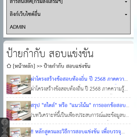
สารสนเทศ[กรมส่งเสริมฯ]
ลิงก์เว็บไซต์อื่น
ADMIN
ป้ายกำกับ สอบแข่งขัน
[หน้าหลัก]
ป้ายกำกับ สอบแข่งขัน
ผ่าโครงสร้างข้อสอบท้องถิ่น ปี 2568 ภาคความรู้
ความสามารถทั่วไป (ภาค ก) วิชาความรู้พื้นฐาน
ผ่าโครงสร้างข้อสอบท้องถิ่น ปี 2568 ภาคความรู้
ในการปฏิบัติราชการ (เฉพาะกฎหมาย 13 ฉบับ)
ความสามารถทั่วไป (ภาค ก) วิชาความรู้พื้นฐานใน
สรุป "สไตล์" หรือ "แนวโน้ม" การออกข้อสอบ
การปฏิบัติราชการ (เฉพาะกฎหมาย 13 ฉบับ)
24 พ.ย. 2568
0
1,372
ของมหาวิทยาลัยศรีนครินทรินวิโรฒ (มศว.)
(บทวิเคราะห์นี้เป็นเพียงประสบการณ์และข้อมูลบาง
ส่วนที่นำมาสรุปเพื่อให้เห็นแนวทางเท่านั้น) จาก
11 พ.ย. 2568
0
1,378
!! หลักสูตรและวิธีการสอบแข่งขัน เพื่อบรรจุ
ข้อมูลในอดีต (ที่ มศว. เคยจัดสอบ) พอจะสรุป