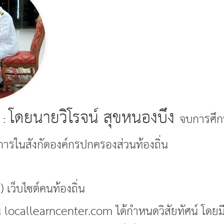
โดยนายวิโรจน์ สุขหนองบึง
:
จบการศึก
การในสังกัดองค์กรปกครองส่วนท้องถิ่น
) เว็บไซต์คนท้องถิ่น
่น locallearncenter.com ได้กำหนดวิสัยทัศน์ โดยม