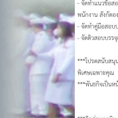
- จัดทำแนวข้อส
พนักงาน สังกัดอ
- จัดทำคู่มือสอบ
- จัดติวสอบบรรจ
***โปรดสนับสนุน
พิเศษเฉพาะคุณ
***พันธกิจเป็นหน