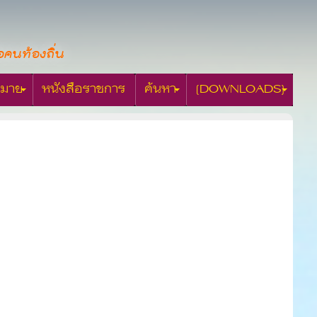
อคนท้องถิ่น
มาย
หนังสือราชการ
ค้นหา
[DOWNLOADS]