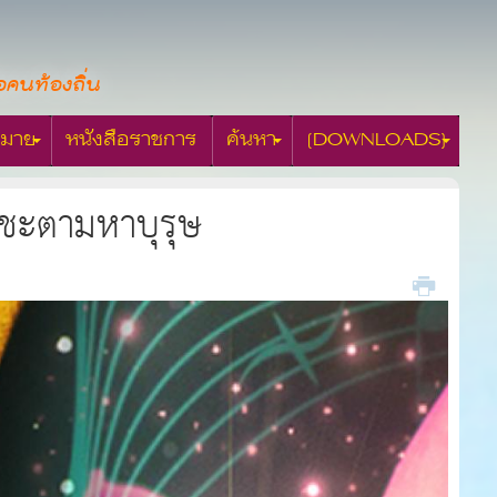
อคนท้องถิ่น
มาย
หนังสือราชการ
ค้นหา
[DOWNLOADS]
ชะตามหาบุรุษ