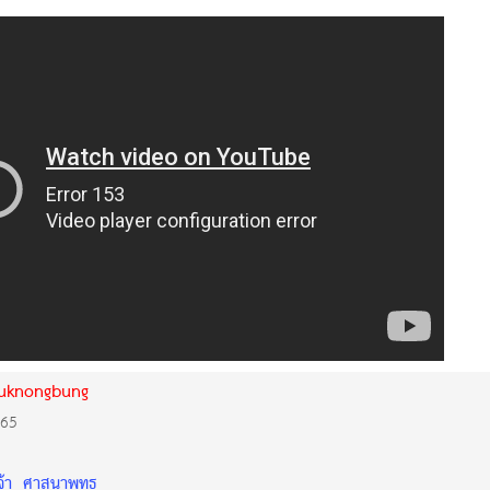
uknongbung
565
้า
ศาสนาพุทธ