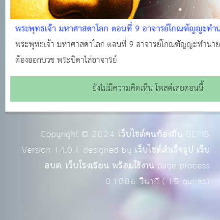
พระพุทธเจ้า มหาศาสดาโลก ตอนที่ 9 อาจารย์โกณฑัญญะทำนา
ถะจะต้องออกบวช พระบิดาไล่อาจารย์
พระพุทธเจ้า มหาศาสดาโลก ตอนที่ 9 อาจารย์โกณฑัญญะทำนายเ
ต้องออกบวช พระบิดาไล่อาจารย์
ยังไม่มีความคิดเห็น โพสต์เลยตอนนี้
Copyright © 2024
เว็บไซต์คนท้องถิ่น
GCMS
Version 14.0.1 designed by
เว็บไซต์สำเร็จรูป เว็บ
อบต. เว็บโรงเรียน พร้อมใช้งาน
page process
0.1086
วินาที (
15
quries.)