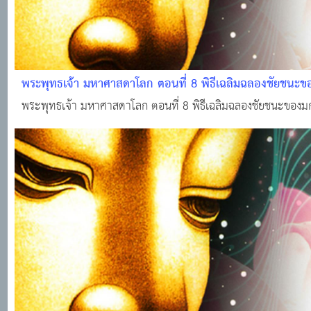
พระพุทธเจ้า มหาศาสดาโลก ตอนที่ 8 พิธีเฉลิมฉลองชัยชนะข
พระพุทธเจ้า มหาศาสดาโลก ตอนที่ 8 พิธีเฉลิมฉลองชัยชนะของม