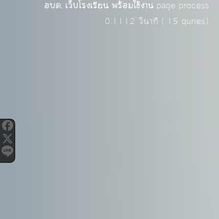
อบต. เว็บโรงเรียน พร้อมใช้งาน
page process
0.1112
วินาที (
15
quries.)