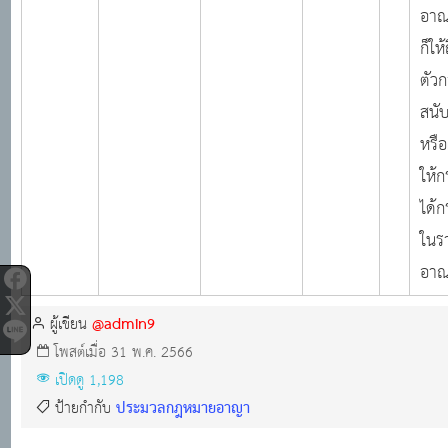
อาณ
ก็ให้
ตัวก
สนั
หรือผ
ให้
ได้
ในร
อาณ
@admin9
ผู้เขียน
โพสต์เมื่อ 31 พ.ค. 2566
เปิดดู 1,198
ประมวลกฎหมายอาญา
ป้ายกำกับ