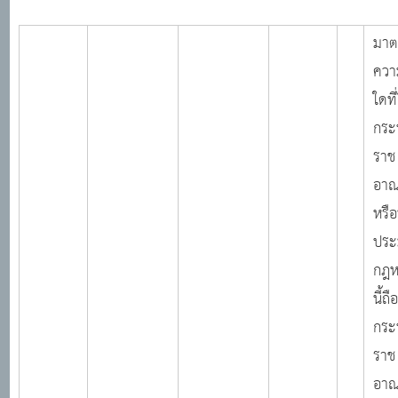
มาต
ควา
ใดที่
กระ
ราช
อาณ
หรือท
ประ
กฎ
นี้ถื
กระ
ราช
อาณ