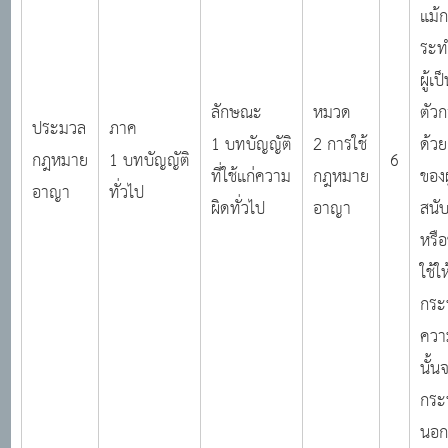
แม้
ระท
ผู้เป
ลักษณะ
หมวด
ตัว
ประมวล
ภาค
1 บทบัญญัติ
2 การใช้
ด้วย
กฎหมาย
1 บทบัญญัติ
6
ที่ใช้แก่ความ
กฎหมาย
ของผ
อาญา
ทั่วไป
ผิดทั่วไป
อาญา
สนั
หรือ
ใช้ให
กระ
ควา
นั้น
กระ
นอก