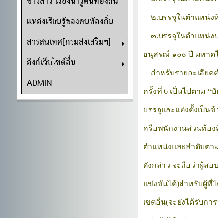
ข่าวสาร เรื่องน่ารู้คนท้องถิ่น
    ๒.บรรจุในตำแหน่งที
แหล่งเรียนรู้ของคนท้องถิ่น
    ๓.บรรจุในตำแหน่ง
สารสนเทศ[กรมส่งเสริมฯ]
อนุสรณ์ ๑๐๐ ปี มหาดไ
ลิงก์เว็บไซต์อื่น
    สำหรับรายละเอียด
ADMIN
ครั้งที่ 
6 เป็นไปตาม “บั
บรรจุและแต่งตั้งเป็นข
หรือพนักงานส่วนท้องถ
ตำแหน่งและลำดับตามบ
ดังกล่าว จะถือว่าผู้ส
แข่งขันได้)สำหรับผู้ท
เขตอื่น(จะยังได้รับการ