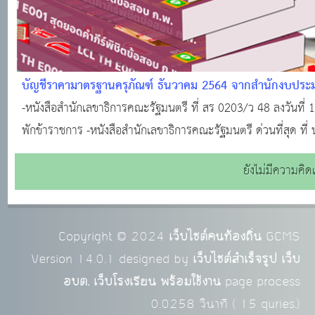
บัญชีราคามาตรฐานครุภัณฑ์ ธันวาคม 2564 จากสำนักงบปร
-หนังสือสำนักเลขาธิการคณะรัฐมนตรี ที่ สร 0203/ว 48 ลงวันท
พักข้าราชการ -หนังสือสำนักเลขาธิการคณะรัฐมนตรี ด่วนที่สุด ที่ 
เกณฑ์ แนวทาง
ยังไม่มีความคิด
Copyright © 2024
เว็บไซต์คนท้องถิ่น
GCMS
Version 14.0.1 designed by
เว็บไซต์สำเร็จรูป เว็บ
อบต. เว็บโรงเรียน พร้อมใช้งาน
page process
0.0258
วินาที (
15
quries.)