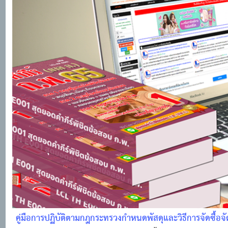
คู่มือการปฏิบัติตามกฎกระทรวงกําหนดพัสดุและวิธีการจัดซื้อจัด