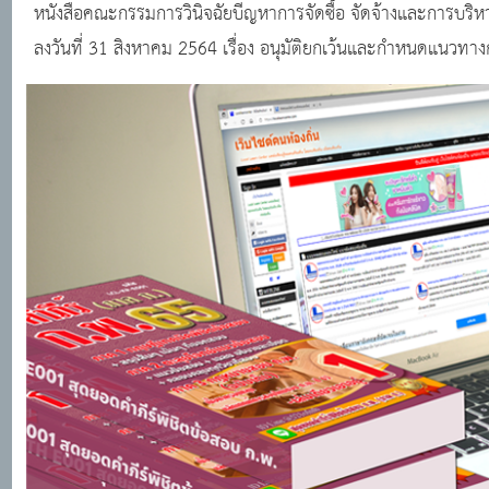
๒๕๖๓
หนังสือคณะกรรมการวินิจฉัยบีญหาการจัดซื้อ จัดจ้างและการบริหา
ลงวันที่ 31 สิงหาคม 2564 เรื่อง อนุมัติยกเว้นและกำหนดแนวทางก
รัฐต้องการส