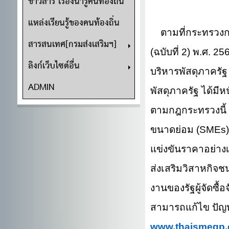
ข่าวสาร เรื่องน่ารู้คนท้องถิ่น
แหล่งเรียนรู้ของคนท้องถิ่น
ตามที่กระทรวงการ
สารสนเทศ[กรมส่งเสริมฯ]
(ฉบับที่ 2
) พ.ศ.
25
ลิงก์เว็บไซต์อื่น
บริหารพัสดุภาครั
ADMIN
พัสดุภาครัฐ ได้มีหน
ตามกฎกระทรวง
นี
ขนาดย่อม (
SMEs
แข่งขันราคาอย่าง
ส่งเสริมวิสาหกิจช
งานของรัฐผู้จัดซื้อจ
สามารถแก้ไข ปัญห
www.thaismegp