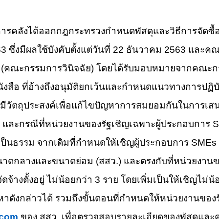
คลังได้ออกกฎกระทรวงกำหนดพัสดุและวิธีการจัดซื้อจัดจ
63
ซึ่ง
มี
ผลใช้บังคับตั้งแต่วันที่
22
ธันวาคม
2563
และคณะก
ฐ (คณะกรรมการวินิจฉัย) โดยได้รับมอบหมายจากคณะก
ังสือ ที่อ้างถึงอนุมัติยกเว้นแ
ละกำหนดแนวทางการปฏิบ
้ มีวัตถุประสงค์เพื่อแก้
ไขปัญหาการสมยอมกันในการเสน
) และกรณีที่หน่วยงานของรัฐเชิญเฉพาะผู้ประกอบการ
S
เป็นธรรม จากเดิมที่กำหนดให้เชิญผู้ประกอบการ
SMEs ที
นาดกลางและขนาดย่อม (สสว.) และตรงกับที่หน่วยงานของร
ัดจ้างตั้งอยู่ ไม่น้อยกว่า 3 ราย
โดยเพิ่มเป็นให้เชิญไม่น้
าดังกล่าวได้ รวมถึงขั้นตอนที่กำหนดให้หน่วยงานของรั
.com
ของ สสว. เพื่อตรวจสอบรายละเอียดของพัสดุและค