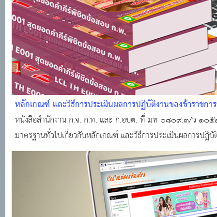
หลักเกณฑ์ และวิธีการประเมินผลการปฏิบัติงานของข้าราชการ
หนังสือสํานักงาน ก.จ. ก.ท. และ ก.อบต. ที่ มท ๐๘๐๙.๓/ว ๑๐๕๔
มาตรฐานทั่วไปเกี่ยวกับหลักเกณฑ์ และวิธีการประเมินผลการปฏิบัต
ส่งมา