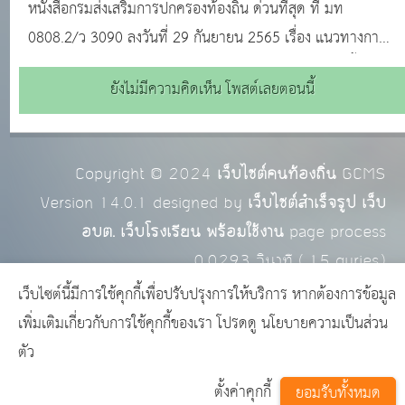
0808.2/ว 3090 ลงวันที่ 29 กันยายน 2565 เรื่อง แนวทาง
หนังสือกรมส่งเสริมการปกครองท้องถิ่น ด่วนที่สุด ที่ มท
การจ้างที่ปรึกษา
0808.2/ว 3090 ลงวันที่ 29 กันยายน 2565 เรื่อง แนวทางการ
จ้างที่ปรึกษา หนังสือคณะกรรมการวินิจฉัยปัญหาการจัดซื้อจัด
ยังไม่มีความคิดเห็น โพสต์เลยตอนนี้
จ้างและการบริหารพัสดุภาครัฐ ด่วนที่สุด ที่ กค (กวจ) 0405.3/
ว 1203 ลงวันที่ 27 กันยายน 256
Copyright © 2024
เว็บไซต์คนท้องถิ่น
GCMS
Version 14.0.1 designed by
เว็บไซต์สำเร็จรูป เว็บ
อบต. เว็บโรงเรียน พร้อมใช้งาน
page process
0.0293
วินาที (
15
quries.)
เว็บไซต์นี้มีการใช้คุกกี้เพื่อปรับปรุงการให้บริการ หากต้องการข้อมูล
เพิ่มเติมเกี่ยวกับการใช้คุกกี้ของเรา โปรดดู
นโยบายความเป็นส่วน
ตัว
ตั้งค่าคุกกี้
ยอมรับทั้งหมด