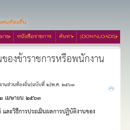
อคนท้องถิ่น
มาย
หนังสือราชการ
ค้นหา
[DOWNLOADS]
านของข้าราชการหรือพนักงาน
านส่วนท้องถิ่น(ฉบับที่ ๒)พ.ศ. ๒๕๖๓
ี่ ๒ เมษายน ๒๕๖๓
ณฑ์ และวิธีการประเมินผลการปฏิบัติงานของ