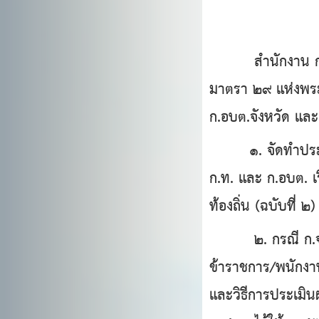
สํานักงาน ก.จ. 
มาตรา ๒๙ แห่งพระร
ก.อบต.จังหวัด และ 
๑. จัดทำประกาศห
ก.ท. และ ก.อบต. เ
ท้องถิ่น (ฉบับที่ 
๒. กรณี ก.จ.จ. 
ข้าราชการ/พนักงาน
และวิธีการประเมิน