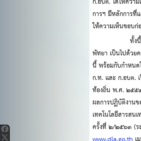
ก.อบต. ได้ให้ความ
การฯ มีหลักการที่
ให้ความเห็นชอบก่
ทั้งนี้ เพื่อให
พัทยา เป็นไปด้วยค
นี้ พร้อมกับกำหน
ก.ท. และ ก.อบต. เ
ท้องถิ่น พ.ศ. ๒๕๕
ผลการปฏิบัติงานขอ
เทคโนโลยีสารสนเทศ
ครั้งที่ ๒/๒๕๖๓ (
www.dla.go.th
เม