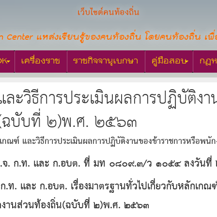
เว็บไซต์คนท้องถิ่น
n Center แหล่งเรียนรู้ของคนท้องถิ่น โดยคนท้องถิ่น เพื่
OK
เครื่องราช
ราชกิจจานุเบกษา
คู่มือสอบ
กฎห
และวิธีการประเมินผลการปฏิบัติง
น(ฉบับที่ ๒)พ.ศ. ๒๕๖๓
เกณฑ์ และวิธีการประเมินผลการปฏิบัติงานของข้าราชการหรือพนักง
 ก.จ. ก.ท. และ ก.อบต. ที่ มท ๐๘๐๙.๓/ว ๑๐๕๔ ลงวันท
. ก.ท. และ ก.อบต. เรื่องมาตรฐานทั่วไปเกี่ยวกับหลักเก
งานส่วนท้องถิ่น(ฉบับที่ ๒)พ.ศ. ๒๕๖๓