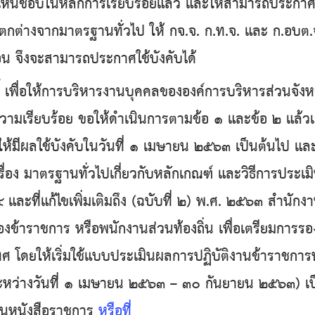
เห็นชอบในหลักการเรียบร้อยแล้ว และให้สามารถประกาศใช
แตกต่างจากมาตรฐานทั่วไป ให้ กจ.จ. ก.ท.จ. และ ก.อบต.
อน จึงจะสามารถประกาศใช้บังคับได้
้การบริหารงานบุคคลขององค์การบริหารส่วนจังหวั
วามเรียบร้อย ขอให้ดำเนินการตามข้อ ๑ และข้อ ๒ แล้วเสร็
ดให้มีผลใช้บังคับในวันที่ ๑ เมษายน ๒๕๖๓ เป็นต้นไป
รื่อง มาตรฐานทั่วไปเกี่ยวกับหลักเกณฑ์ และวิธีการประ
๔ และที่แก้ไขเพิ่มเติมถึง (ฉบับที่ ๒) พ.ศ. ๒๕๖๓ สำนั
งข้าราชการ หรือพนักงานส่วนท้องถิ่น เพื่อเตรียมการ
 โดยให้เริ่มใช้แบบประเมินผลการปฏิบัติงานข้าราชการหร
ระหว่างวันที่ ๑ เมษายน ๒๕๖๓ – ๓๐ กันยายน ๒๕๖๓) เป
นูหนังสือราชการ
หรือที่