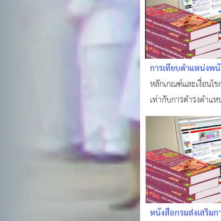
การเทียบตำแหน่งพนัก
ข้าราชการพลเรือนสา
หลักเกณฑ์และเงื่อนไข
เท่ากับการดำรงตำแหน
สามัญ ตามพระราชบัญ
พลเรือน พ ศ 2551
หนังสือกรมส่งเสริมก