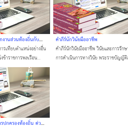
งานส่วนท้องถิ่นกับ
คำภีร์นักวินัยมืออาชีพ
มัญ
การเทียบตำแหน่งอย่างอื่น
คำภีร์นักวินัยมืออาชีพ วินัยและการรักษา
่งข้าราชการพลเรือน
การดำเนินการทางวินัย พระราชบัญญัติ
ญัติระเบียบข้าราชการ
ทินฯ การสั่งพักราชการ และการสั่งให้
ราชการไว้ก่อน
ารปกครองท้องถิ่น ด่วน