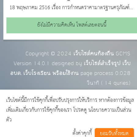
18 พฤษภาคม 2516 เรื่อง การกำหนดราคามาตรฐานครุภัณฑ์
และบ้านพักข้าราชการ -หนังสือสำนักเลขาธิการคณะรัฐมนตรี
ยังไม่มีความคิดเห็น โพสต์เลยตอนนี้
ด่วนที่สุด ที่ นร 0505/ว 28 ลงวันที่ 19 กุมภาพันธ์ 2556 เรื่อง
การปรับปรุงหลักเกณฑ์ แนวทาง
Copyright © 2024
เว็บไซต์คนท้องถิ่น
GCMS
Version 14.0.1 designed by
เว็บไซต์สำเร็จรูป เว็บ
อบต. เว็บโรงเรียน พร้อมใช้งาน
page process
0.028
วินาที (
14
quries.)
เว็บไซต์นี้มีการใช้คุกกี้เพื่อปรับปรุงการให้บริการ หากต้องการข้อมูล
เพิ่มเติมเกี่ยวกับการใช้คุกกี้ของเรา โปรดดู
นโยบายความเป็นส่วน
ตัว
ตั้งค่าคุกกี้
ยอมรับทั้งหมด