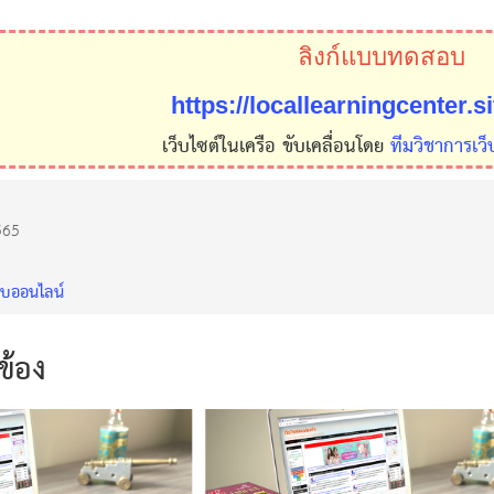
ลิงก์แบบทดสอบ
https://locallearningcenter.s
เว็บไซต์ในเครือ ขับเคลื่อนโดย
ทีมวิชาการเว็
565
บออนไลน์
วข้อง