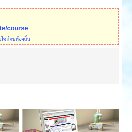
ite/course
บไซต์คนท้องถิ่น