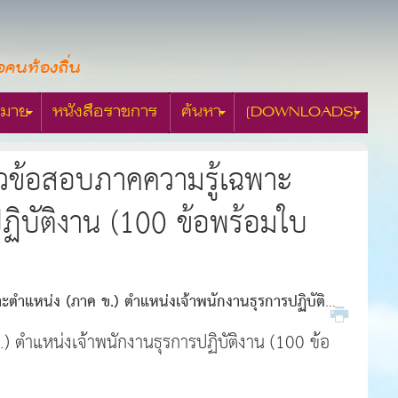
อคนท้องถิ่น
มาย
หนังสือราชการ
ค้นหา
[DOWNLOADS]
ข้อสอบภาคความรู้เฉพาะ
ฏิบัติงาน (100 ข้อพร้อมใบ
แหน่ง (ภาค ข.) ตำแหน่งเจ้าพนักงานธุรการปฏิบัติ
ำแหน่งเจ้าพนักงานธุรการปฏิบัติงาน (100 ข้อ