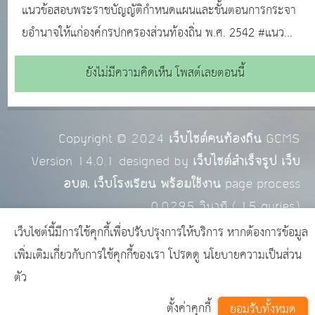
ขั้นตอนการกระจายอำนาจฯ #แนวข้อสอบออนไลน์
แนวข้อสอบพระราชบัญญัติกำหนดแผนและขั้นตอนการกระจา
ยอำนาจให้แก่องค์กรปกครองส่วนท้องถิ่น พ.ศ. 2542 #แนว
ข้อสอบท้องถิ่นฟรี ! #ทำแบบทดสอบฟรี!!! #ข้อสอบท้องถิ่นฟรี !!!
ยังไม่มีความคิดเห็น โพสต์เลยตอนนี้
#สอบบรรจุท้องถิ่น #แหล่งเรียนรู้ของคนท้องถิ่น #ติวสอบ
ออนไลน์ #แนวข้อสอบออนไลน์
Copyright © 2024
เว็บไซต์คนท้องถิ่น
GCMS
Version 14.0.1 designed by
เว็บไซต์สำเร็จรูป เว็บ
อบต. เว็บโรงเรียน พร้อมใช้งาน
page process
0.0295
วินาที (
15
quries.)
เว็บไซต์นี้มีการใช้คุกกี้เพื่อปรับปรุงการให้บริการ หากต้องการข้อมูล
เพิ่มเติมเกี่ยวกับการใช้คุกกี้ของเรา โปรดดู
นโยบายความเป็นส่วน
ตัว
ตั้งค่าคุกกี้
ยอมรับทั้งหมด