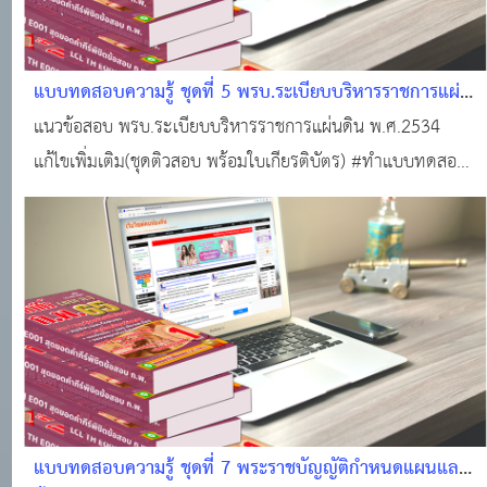
แบบทดสอบความรู้ ชุดที่ 5 พรบ.ระเบียบบริหารราชการแผ่น
ดิน พ.ศ.2534 และแก้ไขเพิ่มเติม #แนวข้อสอบออนไลน์
แนวข้อสอบ พรบ.ระเบียบบริหารราชการแผ่นดิน พ.ศ.2534
พร้อมใบเกียรติบัตร
แก้ไขเพิ่มเติม(ชุดติวสอบ พร้อมใบเกียรติบัตร) #ทำแบบทดสอบ
ฟรี!!! #ข้อสอบท้องถิ่นฟรี !!! #สอบบรรจุท้องถิ่น #แหล่งเรียนรู้
ของคนท้องถิ่น #ติวสอบออนไลน์ #แนวข้อสอบออนไลน์
แบบทดสอบความรู้ ชุดที่ 7 พระราชบัญญัติกำหนดแผนและ