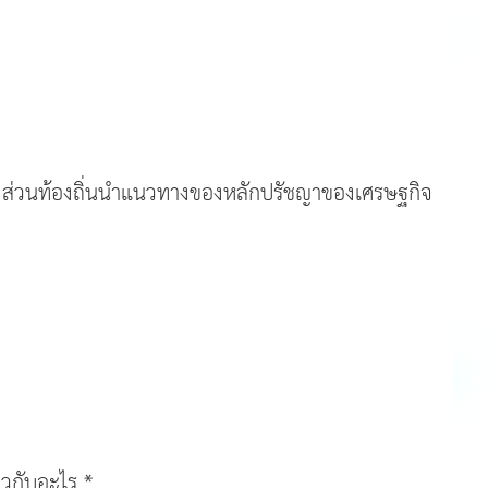
รองส่วนท้องถิ่นนำแนวทางของหลักปรัชญาของเศรษฐกิจ
วกับอะไร *