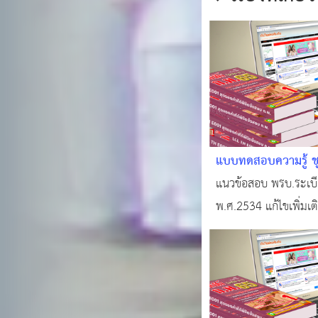
แบบทดสอบความรู้ ชุ
บริหารราชการแผ่นดิ
แนวข้อสอบ พรบ.ระเบี
เพิ่มเติม #แนวข้อส
พ.ศ.2534 แก้ไขเพิ่มเ
เกียรติบัตร
เกียรติบัตร) #ทำแบบ
ถิ่นฟรี !!! #สอบบรรจุท้
คนท้องถิ่น #ติวสอบอ
ออนไลน์