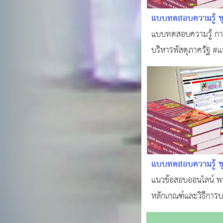
แบบทดสอบความรู้ ชุดท
และการบริหารพัสดุ
แบบทดสอบความรู้ การ
ออนไลน์ พร้อมใบเกีย
บริหารพัสดุภาครัฐ #แน
#ทำแบบทดสอบฟรี!!! #ข
#สอบบรรจุท้องถิ่น พร้
แบบทดสอบความรู้ ชุ
ว่าด้วยหลักเกณฑ์และ
แนวข้อสอบออนไลน์ พ
บ้านเมืองที่ดี พ.ศ.
หลักเกณฑ์และวิธีการบร
ออนไลน์
พ.ศ. 2546 #ทำแบบทด