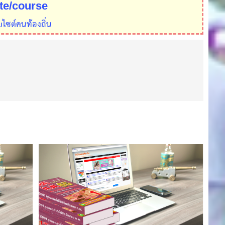
ite/course
บไซต์คนท้องถิ่น