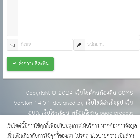
ส่งความคิดเห็น
Copyright © 2024
เว็บไซต์คนท้องถิ่น
GCMS
Version 14.0.1 designed by
เว็บไซต์สำเร็จรูป เว็บ
อบต. เว็บโรงเรียน พร้อมใช้งาน
page process
0.0342
วินาที (
15
quries.)
เว็บไซต์นี้มีการใช้คุกกี้เพื่อปรับปรุงการให้บริการ หากต้องการข้อมูล
เพิ่มเติมเกี่ยวกับการใช้คุกกี้ของเรา โปรดดู
นโยบายความเป็นส่วน