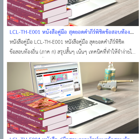
LCL-TH-E001 หนังสือคู่มือ สุดยอดคำภีร์พิชิตข้อสอบท้อง
ถิ่น (ภาค ก)
หนังสือคู่มือ LCL-TH-E001 หนังสือคู่มือ สุดยอดคำภีร์พิชิต
ข้อสอบท้องถิ่น (ภาค ก) สรุปสั้นๆ เน้นๆ เทคนิคที่ทำให้จำง่ายใน
การทำข้อสอบ เนื้อหาในเล่มประกอบด้วย ติดตามช่อง E-Book
LCL Center บน Youtube ส่วนที่ 1 วิชาความสามารถในการ
ศึกษา วิเคราะห์และสรุปเหตุผล +อุ