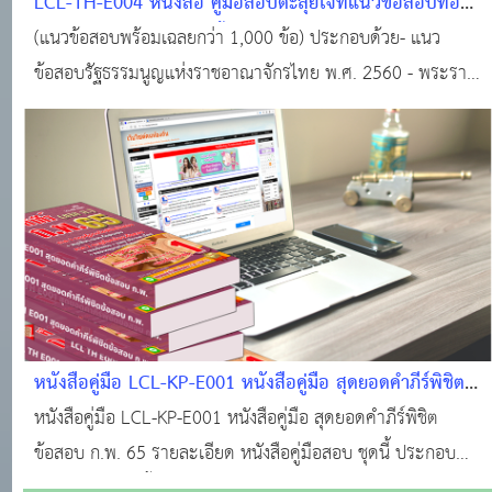
LCL-TH-E004 หนังสือ คู่มือสอบตะลุยโจท์แนวข้อสอบท้อง
ถิ่น(ภาค ก) วิชา ความรู้พื้นฐานในการปฏิบัติราชการ (กฏ
(แนวข้อสอบพร้อมเฉลยกว่า 1,000 ข้อ) ประกอบด้วย- แนว
หมายหลักทุกตำแหน่งต้องสอบ)
ข้อสอบรัฐธรรมนูญแห่งราชอาณาจักรไทย พ.ศ. 2560 - พระราช
บัญญัติระเบียบบริหารราชการแผ่นดิน พ.ศ. 2534 และแก้ไขเพิ่ม
เติม - พระราชกฤษฎีกาว่าด้วยหลักเกณฑ์และวิธีการบริหาร
กิจการบ้านเมืองที่ดี พ.ศ. 2546 และแก้ไขเพิ่
หนังสือคู่มือ LCL-KP-E001 หนังสือคู่มือ สุดยอดคำภีร์พิชิต
ข้อสอบ ก.พ. 65 (เล่มเดียวเอาอยู่)
หนังสือคู่มือ LCL-KP-E001 หนังสือคู่มือ สุดยอดคำภีร์พิชิต
ข้อสอบ ก.พ. 65 รายละเอียด หนังสือคู่มือสอบ ชุดนี้ ประกอบ
ด้วย 3 ภาค ดังนี้ ภาค 1 ทฤษฎีและเทคนิคพิชิตข้อสอบ ก.พ.