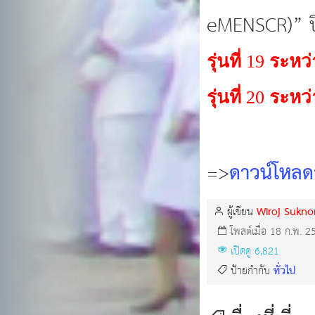
eMENSCR)” ป
รุ่นที่
19
ระหว่
รุ่นที่
20
ระหว่
=>
ดาวน์โหลดร
Wiroj Sukn
ผู้เขียน
โพสต์เมื่อ 18 ก.พ. 2
เปิดดู 6,821
ทั่วไป
ป้ายกำกับ