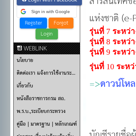
สารสนเทศของ
Login with Facebook
Sign in with Google
แห่งชาติ (
รุ่นที่
7
ระหว่าง
รุ่นที่
8
ระหว่าง
WEBLINK
รุ่นที่
9
ระหว่าง
นโยบาย
รุ่นที่
10
ระหว่
ติดต่อเรา แจ้งการใช้งานระบบ
=>
ดาวน์โหล
เกี่ยวกับ
หนังสือราชการกรม สถ.
พ.ร.บ.,ระเบียบกระทรวง
คู่มือ | มาตรฐาน | หลักเกณฑ์
บัญชีรายชื่อ