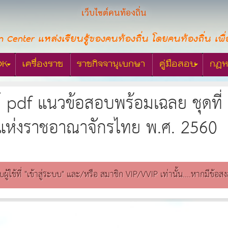
เว็บไซต์คนท้องถิ่น
n Center แหล่งเรียนรู้ของคนท้องถิ่น โดยคนท้องถิ่น เพื่
OK
เครื่องราช
ราชกิจจานุเบกษา
คู่มือสอบ
กฎห
์ pdf แนวข้อสอบพร้อมเฉลย ชุดท
แห่งราชอาณาจักรไทย พ.ศ. 2560
ับผู้ใช้ที่ "เข้าสู่ระบบ" และ/หรือ สมาชิก VIP/VVIP เท่านั้น....หากมีข้อ