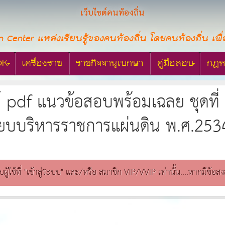
เว็บไซต์คนท้องถิ่น
n Center แหล่งเรียนรู้ของคนท้องถิ่น โดยคนท้องถิ่น เพื่
OK
เครื่องราช
ราชกิจจานุเบกษา
คู่มือสอบ
กฎห
์ pdf แนวข้อสอบพร้อมเฉลย ชุดท
ียบบริหารราชการแผ่นดิน พ.ศ.2534 
ับผู้ใช้ที่ "เข้าสู่ระบบ" และ/หรือ สมาชิก VIP/VVIP เท่านั้น....หากมีข้อ