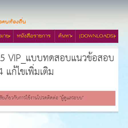
อคนท้องถิ่น
มาย
หนังสือราชการ
ค้นหา
[DOWNLOADS]
ี่ 5 VIP_แบบทดสอบแนวข้อสอบ
แก้ไขเพิ่มเติม
สงสัยเกี่ยวกับการใช้งานโปรดติดต่อ "ผู้ดูแลระบบ"