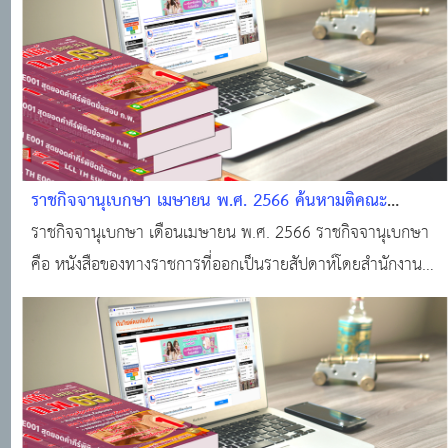
ราชกิจจานุเบกษา เมษายน พ.ศ. 2566 ค้นหามติคณะ
รัฐมนตรี · ราชกิจจานุเบกษา · ระบบงานทะเบียนฐานันดร ·
ราชกิจจานุเบกษา เดือนเมษายน พ.ศ. 2566 ราชกิจจานุเบกษา
ศูนย์บริการข้อมูลมติคณะรัฐมนตรี
คือ หนังสือของทางราชการที่ออกเป็นรายสัปดาห์โดยสำนักงาน
ราชกิจจานุเบกษา สำนักงานเลขาธิการคณะรัฐมนตรี สำหรับลง
ประกาศเกี่ยวกับกฎหมาย กฎ ระเบียบ ข้อบังคับ ตลอดจน
ประกาศของกระทรวง ทบวง กรมต่างๆ