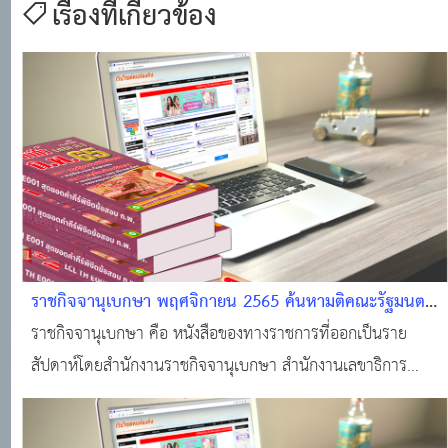
เรื่องที่เกี่ยวข้อง
ราชกิจจานุเบกษา พฤศจิกายน 2565 ค้นหามติคณะรัฐมนตรี
· ราชกิจจานุเบกษา · ระบบงานทะเบียนฐานันดร · ศูนย์
ราชกิจจานุเบกษา คือ หนังสือของทางราชการที่ออกเป็นราย
บริการข้อมูลมติคณะรัฐมนตรี
สัปดาห์โดยสำนักงานราชกิจจานุเบกษา สำนักงานเลขาธิการ
คณะรัฐมนตรี สำหรับลงประกาศเกี่ยวกับกฎหมาย กฎ ระเบียบ
ข้อบังคับ ตลอดจนประกาศของกระทรวง ทบวง กรมต่างๆ