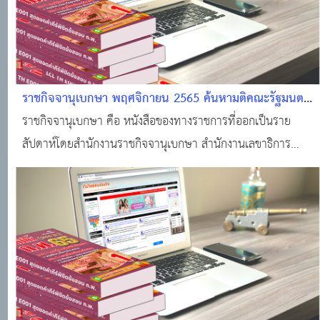
ราชกิจจานุเบกษา พฤศจิกายน 2565 ค้นหามติคณะรัฐมนตรี
· ราชกิจจานุเบกษา · ระบบงานทะเบียนฐานันดร · ศูนย์
ราชกิจจานุเบกษา คือ หนังสือของทางราชการที่ออกเป็นราย
บริการข้อมูลมติคณะรัฐมนตรี
สัปดาห์โดยสำนักงานราชกิจจานุเบกษา สำนักงานเลขาธิการ
คณะรัฐมนตรี สำหรับลงประกาศเกี่ยวกับกฎหมาย กฎ ระเบียบ
ข้อบังคับ ตลอดจนประกาศของกระทรวง ทบวง กรมต่างๆ