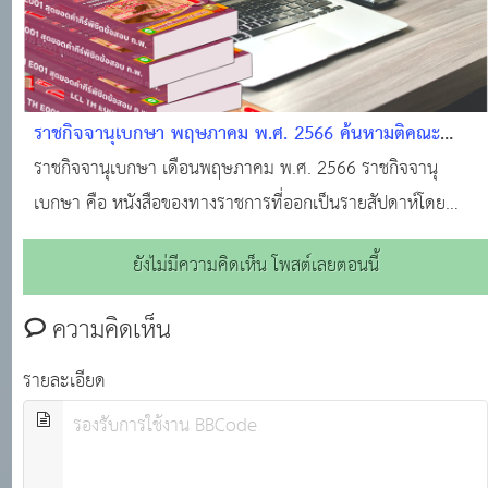
ราชกิจจานุเบกษา พฤษภาคม พ.ศ. 2566 ค้นหามติคณะ
รัฐมนตรี · ราชกิจจานุเบกษา · ระบบงานทะเบียนฐานันดร ·
ราชกิจจานุเบกษา เดือนพฤษภาคม พ.ศ. 2566 ราชกิจจานุ
ศูนย์บริการข้อมูลมติคณะรัฐมนตรี
เบกษา คือ หนังสือของทางราชการที่ออกเป็นรายสัปดาห์โดย
สำนักงานราชกิจจานุเบกษา สำนักงานเลขาธิการคณะรัฐมนตรี
ยังไม่มีความคิดเห็น โพสต์เลยตอนนี้
สำหรับลงประกาศเกี่ยวกับกฎหมาย กฎ ระเบียบ ข้อบังคับ ตลอด
จนประกาศของกระทรวง ทบวง กรมต่างๆ
ความคิดเห็น
รายละเอียด