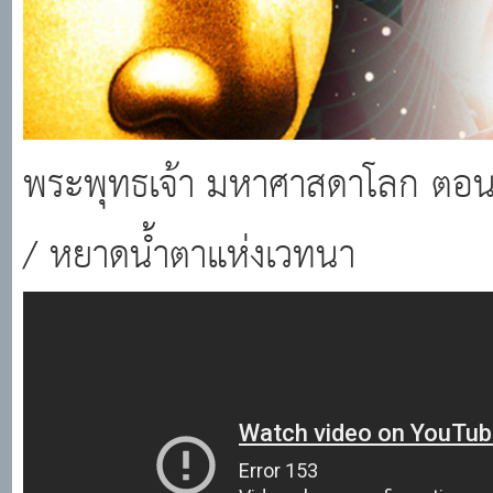
พระพุทธเจ้า มหาศาสดาโลก ตอนท
/ หยาดน้ำตาแห่งเวทนา