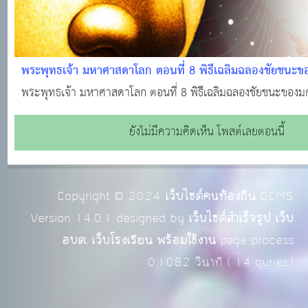
พระพุทธเจ้า มหาศาสดาโลก ตอนที่ 8 พิธีเฉลิมฉลองชัยชนะข
พระพุทธเจ้า มหาศาสดาโลก ตอนที่ 8 พิธีเฉลิมฉลองชัยชนะของม
ยังไม่มีความคิดเห็น โพสต์เลยตอนนี้
Copyright © 2024
เว็บไซต์คนท้องถิ่น
GCMS
Version 14.0.1 designed by
เว็บไซต์สำเร็จรูป เว็บ
อบต. เว็บโรงเรียน พร้อมใช้งาน
page process
0.1082
วินาที (
14
quries.)