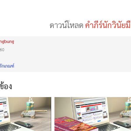
ดาวน์โหลด
คำภีร์นักวินัย
ongbung
560
ลักเกณฑ์
วข้อง