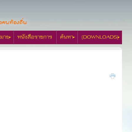
อคนท้องถิ่น
มาย
หนังสือราชการ
ค้นหา
[DOWNLOADS]