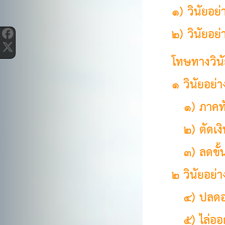
๑) วินัยอย่
๒) วินัยอย่
โทษทางวินั
๑ วินัยอย่า
๑
) ภาคท
๒
) ตัดเง
๓
) ลดขั้
๒ วินัยอย่า
๔
) ปลด
๕
) ไล่ออ