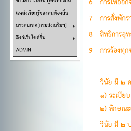
6
การให้ออก
ข่าวสาร เรื่องน่ารู้คนท้องถิ่น
แหล่งเรียนรู้ของคนท้องถิ่น
7
การสั่งพัก
สารสนเทศ[กรมส่งเสริมฯ]
8
สิทธิการอุ
ลิงก์เว็บไซต์อื่น
9
การร้องทุกข
ADMIN
วินัย มี ๒
๑) ระเบียบ
๒) ลักษณะเ
วินัย มี ๒