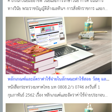
คำภีร์นักวินัยมืออาชีพ วินัยและการรักษาวินัย การดำเนินการ
ทางวินัย พระราชบัญญัติล้างมลทินฯ การสั่งพักราชการ และการ
สั่งให้ออกจากราชการไว้ก่อน
หลักเกณฑ์และอัตราค่าใช้จ่ายในลักษณะค่าใช้สอย วัสดุ และ
ค่าสาธารณูปโภค
หนังสือกระทรวงมหาดไทย มท 0808.2/ว 0746 ลงวันที่ 1
กุมภาพันธ์ 2562 เรื่อง หลักเกณฑ์และอัตราค่าใช้จ่ายประกอบ
การพิจารณางบประมาณรายจ่ายประจำปีที่เบิกจ่ายในลักษณะ
ค่าใช้สอย วัสดุ และค่าสาธารณูปโภค หนังสือที่อ้างถึง หนังสือ