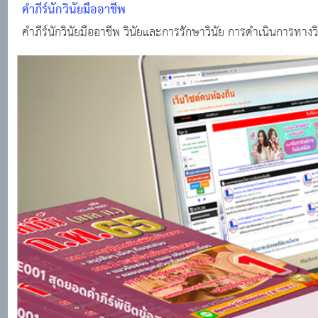
คำภีร์นักวินัยมืออาชีพ
คำภีร์นักวินัยมืออาชีพ วินัยและการรักษาวินัย การดำเนินการทาง