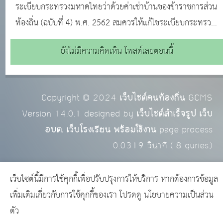
ส่วนท้องถิ่น (ฉบับที่ 4) พ.ศ. 2562
ระเบียบกระทรวงมหาดไทยว่าด้วยค่าเช่าบ้านของข้าราชการส่วน
ท้องถิ่น (ฉบับที่ 4) พ.ศ. 2562 สมควรให้แก้ไขระเบียบกระทรวง
มหาดไทยว่าด้วยค่าเช่าบ้านของข้าราชการส่วนท้องถิ่นให้
ยังไม่มีความคิดเห็น โพสต์เลยตอนนี้
สอดคล้องกับส่วนราชการ อาศัยอำนาจตามความใน มาตรา ๖
และมาตรา ๗๖ แห่งพระราชบัญญัติองค์การบริห
Copyright © 2024
เว็บไซต์คนท้องถิ่น
GCMS
Version 14.0.1 designed by
เว็บไซต์สำเร็จรูป เว็บ
อบต. เว็บโรงเรียน พร้อมใช้งาน
page process
0.0319
วินาที (
8
quries.)
เว็บไซต์นี้มีการใช้คุกกี้เพื่อปรับปรุงการให้บริการ หากต้องการข้อมูล
เพิ่มเติมเกี่ยวกับการใช้คุกกี้ของเรา โปรดดู
นโยบายความเป็นส่วน
ตัว