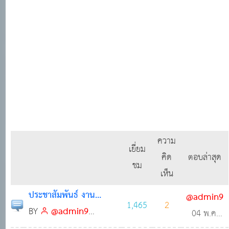
ความ
เยี่ยม
คิด
ตอบล่าสุด
ชม
เห็น
ประชาสัมพันธ์ งาน
@admin9
1,465
2
เทศกาล ปี 2566
@admin9
BY
04 พ.ค.
โพสต์เมื่อ 04 พ.ค.