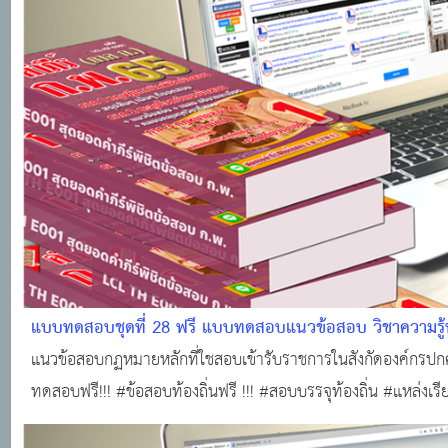
แบบทดสอบชุดที่ 28 ฟรี แบบทดสอบแนวข้อสอบ วิชาความรู้พ
องค์กรปกครองส่วนท้องถิ่น (25 ข้อพร้อมใบเกียรติบัตร) #แ
แนวข้อสอบกฏหมายหลักที่ใชสอบเข้ารับราชการในสังกัดองค์กรปกค
ทดสอบฟรี!!! #ข้อสอบท้องถิ่นฟรี !!! #สอบบรรจุท้องถิ่น #แหล่งเ
ออนไลน์