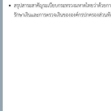
สรุปสาระสาคัญระเบียบกระทรวงมหาดไทยว่าด้วยการรั
รักษาเงินและการตรวจเงินขององค์กรปกครองส่วนท