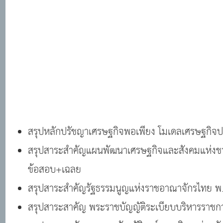
สรุปหลักปรัชญาเศรษฐกิจพอเพียง โมเดลเศรษฐกิ
สรุปสาระสำคัญแผนพัฒนาเศรษฐกิจและสังคมแห่งชาต
ข้อสอบ+เฉลย
สรุปสาระสำคัญรัฐธรรมนูญแห่งราชอาณาจักรไทย 
สรุปสาระสาคัญ พระราชบัญญัติระเบียบบริหารราช